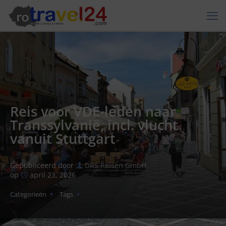
Reis voor VDE-leden naar
Transsylvanië, incl. vlucht
vanuit Stuttgart
Gepubliceerd door
DRS Reisen GmbH
op
april 23, 2026
Categorieën
Tags