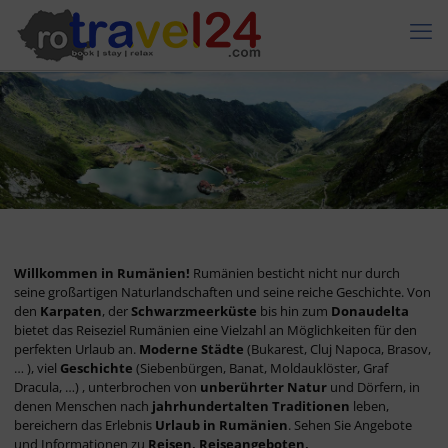
Willkommen in Rumänien!
Rumänien besticht nicht nur durch
seine großartigen Naturlandschaften und seine reiche Geschichte. Von
den
Karpaten
, der
Schwarzmeerküste
bis hin zum
Donaudelta
bietet das Reiseziel Rumänien eine Vielzahl an Möglichkeiten für den
perfekten Urlaub an.
Moderne Städte
(Bukarest, Cluj Napoca, Brasov,
… ), viel
Geschichte
(Siebenbürgen, Banat, Moldauklöster, Graf
Dracula, …) , unterbrochen von
unberührter Natur
und Dörfern, in
denen Menschen nach
jahrhundertalten Traditionen
leben,
bereichern das Erlebnis
Urlaub in Rumänien
. Sehen Sie Angebote
und Informationen zu
Reisen, Reiseangeboten,