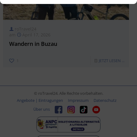
roTravel24
am
April 17, 2026
Wandern in Buzau
1
JETZT LESEN ...
© roTravel24. Alle Rechte vorbehalten.
Angebote | Eintragungen
Impressum
Datenschutz
Über uns