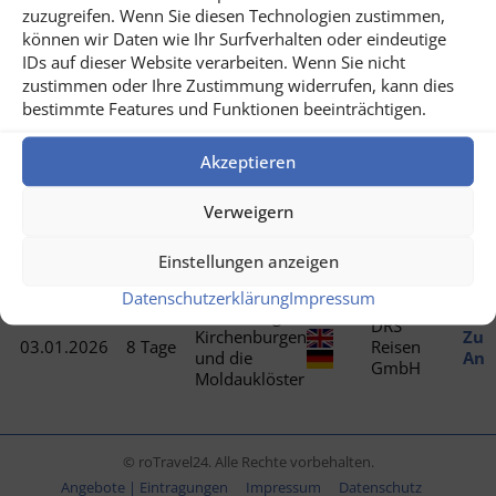
zuzugreifen. Wenn Sie diesen Technologien zustimmen,
können wir Daten wie Ihr Surfverhalten oder eindeutige
Name /
IDs auf dieser Website verarbeiten. Wenn Sie nicht
Beginn
Dauer
Beschreibung
Anbieter
Info
zustimmen oder Ihre Zustimmung widerrufen, kann dies
der Reise
bestimmte Features und Funktionen beeinträchtigen.
DRS
Das Beste von
Zu
Jederzeit
9 Tage
Reisen
Akzeptieren
Rumänien
Ang
GmbH
Verweigern
Banat,
DRS
Siebenbürgen
Zu
Jederzeit
8 Tage
Reisen
und die
Ang
Einstellungen anzeigen
GmbH
Walachei
Datenschutzerklärung
Impressum
Siebenbürgen,
DRS
Kirchenburgen
Zu
03.01.2026
8 Tage
Reisen
und die
Ang
GmbH
Moldauklöster
© roTravel24. Alle Rechte vorbehalten.
Angebote | Eintragungen
Impressum
Datenschutz