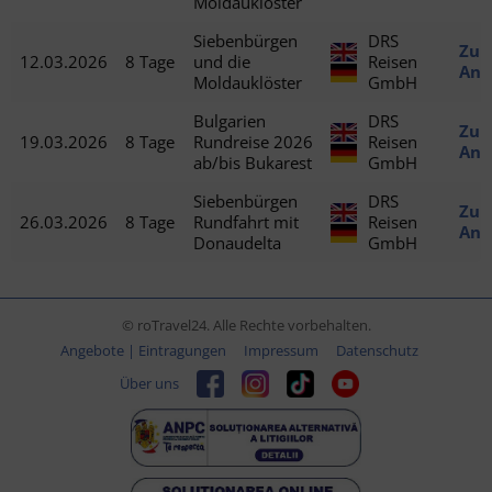
Moldauklöster
Siebenbürgen
DRS
Zu
12.03.2026
8 Tage
und die
Reisen
Ang
Moldauklöster
GmbH
Bulgarien
DRS
Zu
19.03.2026
8 Tage
Rundreise 2026
Reisen
Ang
ab/bis Bukarest
GmbH
Siebenbürgen
DRS
Zu
26.03.2026
8 Tage
Rundfahrt mit
Reisen
Ang
Donaudelta
GmbH
© roTravel24. Alle Rechte vorbehalten.
Angebote | Eintragungen
Impressum
Datenschutz
Über uns