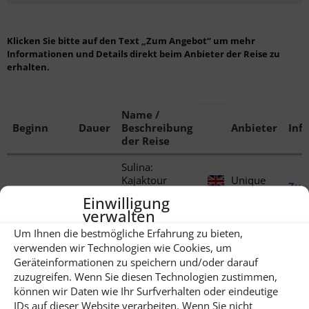
Klicken Sie bitte auf den Text „Zum Angebot“ um mehr
Informationen und Details direkt beim Anbieter der Reise zu
erhalten.
Name /
Beginn
Dauer
Beschreibung
Anbieter
Info
der Reise
Sulina:
Kajaktour
Unique
Zu
Jederzeit
1 Tage
durch das
au
Einwilligung
Ang
Donaudelta mit
Monde
verwalten
einem Guide
Um Ihnen die bestmögliche Erfahrung zu bieten,
Luxus
verwenden wir Technologien wie Cookies, um
Weinreise zu
Geräteinformationen zu speichern und/oder darauf
DRS
den TOP
Zu
Jederzeit
6 Tage
Reisen
zuzugreifen. Wenn Sie diesen Technologien zustimmen,
Winzereien in
Ang
GmbH
können wir Daten wie Ihr Surfverhalten oder eindeutige
Rumänien – 5
IDs auf dieser Website verarbeiten. Wenn Sie nicht
Sterne Hotels