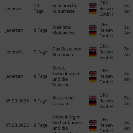
DRS
10
Kulinarische
Zu
Jederzeit
Reisen
Tage
Kulturreise
Ang
GmbH
DRS
Weinland
Zu
Jederzeit
8 Tage
Reisen
Moldawien
Ang
GmbH
DRS
Das Beste von
Zu
Jederzeit
9 Tage
Reisen
Rumänien
Ang
GmbH
Banat,
DRS
Siebenbürgen
Zu
Jederzeit
8 Tage
Reisen
und die
Ang
GmbH
Walachei
DRS
Besuch bei
Zu
05.03.2026
8 Tage
Reisen
Dracula
Ang
GmbH
Siebenbürgen,
DRS
Kirchenburgen
Zu
07.03.2026
8 Tage
Reisen
und die
Ang
GmbH