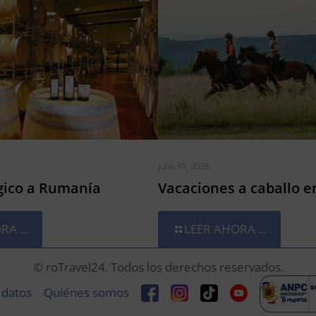
julio 31, 2026
gico a Rumanía
Vacaciones a caballo 
A ...
LEER AHORA ...
© roTravel24. Todos los derechos reservados.
 datos
Quiénes somos