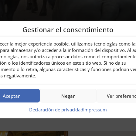
Gestionar el consentimiento
Maurer, todo el año
ecer la mejor experiencia posible, utilizamos tecnologías como la
para almacenar y/o acceder a la información del dispositivo. Al a
ecnologías, nos autoriza a procesar datos como el comportamient
ja. Acérquese a nuestros búfalos, cerdos y gallinas. Para 
ón o los identificadores únicos en este sitio web. Si no da su
miento o lo retira, algunas características y funciones podrían ve
as negativamente.
Aceptar
Negar
Ver preferenc
Declaración de privacidad
Impressum