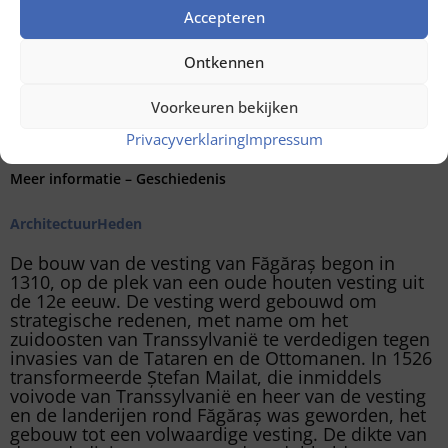
Accepteren
Ontkennen
Voorkeuren bekijken
Privacyverklaring
Impressum
Meer informatie – Geschiedenis
Architectuur
Heden
De bouw van de vesting van Făgăraș begon in
1310, op de plek van een oude houten vesting uit
de 12e eeuw. De vesting werd gebouwd om
strategische redenen, met name om het
zuidoosten van Transsylvanië te verdedigen tegen
invasies van de Tataren en de Ottomanen. In 1526
transformeerde Ștefan Mailat, die inmiddels
voivode van Transsylvanië en heer van de vesting
en de landerijen rond Făgăraș was geworden, het
gebouw tot een volwaardige vesting. De dikte van