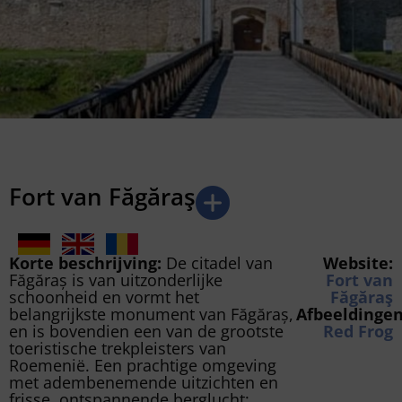
Fort van Făgăraş
Korte beschrijving:
De citadel van
Website:
Făgăraș is van uitzonderlijke
Fort van
schoonheid en vormt het
Făgăraş
belangrijkste monument van Făgăraș,
Afbeeldingen
en is bovendien een van de grootste
Red Frog
toeristische trekpleisters van
Roemenië. Een prachtige omgeving
met adembenemende uitzichten en
frisse, ontspannende berglucht: