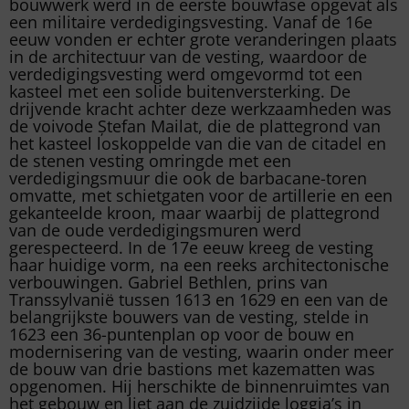
bouwwerk werd in de eerste bouwfase opgevat als
een militaire verdedigingsvesting. Vanaf de 16e
eeuw vonden er echter grote veranderingen plaats
in de architectuur van de vesting, waardoor de
verdedigingsvesting werd omgevormd tot een
kasteel met een solide buitenversterking. De
drijvende kracht achter deze werkzaamheden was
de voivode Ștefan Mailat, die de plattegrond van
het kasteel loskoppelde van die van de citadel en
de stenen vesting omringde met een
verdedigingsmuur die ook de barbacane-toren
omvatte, met schietgaten voor de artillerie en een
gekanteelde kroon, maar waarbij de plattegrond
van de oude verdedigingsmuren werd
gerespecteerd. In de 17e eeuw kreeg de vesting
haar huidige vorm, na een reeks architectonische
verbouwingen. Gabriel Bethlen, prins van
Transsylvanië tussen 1613 en 1629 en een van de
belangrijkste bouwers van de vesting, stelde in
1623 een 36-puntenplan op voor de bouw en
modernisering van de vesting, waarin onder meer
de bouw van drie bastions met kazematten was
opgenomen. Hij herschikte de binnenruimtes van
het gebouw en liet aan de zuidzijde loggia’s in