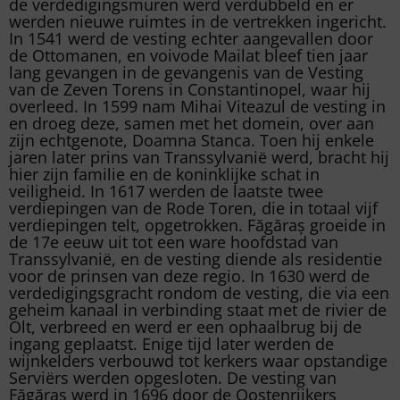
de verdedigingsmuren werd verdubbeld en er
werden nieuwe ruimtes in de vertrekken ingericht.
In 1541 werd de vesting echter aangevallen door
de Ottomanen, en voivode Mailat bleef tien jaar
lang gevangen in de gevangenis van de Vesting
van de Zeven Torens in Constantinopel, waar hij
overleed. In 1599 nam Mihai Viteazul de vesting in
en droeg deze, samen met het domein, over aan
zijn echtgenote, Doamna Stanca. Toen hij enkele
jaren later prins van Transsylvanië werd, bracht hij
hier zijn familie en de koninklijke schat in
veiligheid. In 1617 werden de laatste twee
verdiepingen van de Rode Toren, die in totaal vijf
verdiepingen telt, opgetrokken. Făgăraș groeide in
de 17e eeuw uit tot een ware hoofdstad van
Transsylvanië, en de vesting diende als residentie
voor de prinsen van deze regio. In 1630 werd de
verdedigingsgracht rondom de vesting, die via een
geheim kanaal in verbinding staat met de rivier de
Olt, verbreed en werd er een ophaalbrug bij de
ingang geplaatst. Enige tijd later werden de
wijnkelders verbouwd tot kerkers waar opstandige
Serviërs werden opgesloten. De vesting van
Făgăraș werd in 1696 door de Oostenrijkers