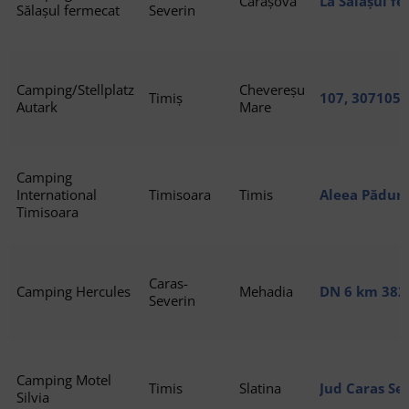
Carașova
La Sălașul fe
Sălașul fermecat
Severin
Camping/Stellplatz
Chevereșu
Timiș
107, 307105
Autark
Mare
Camping
International
Timisoara
Timis
Aleea Pădure
Timisoara
Caras-
Camping Hercules
Mehadia
DN 6 km 382
Severin
Mehadia, 32
Camping Motel
Timis
Slatina
Jud Caras Se
Silvia
nr157, 32736