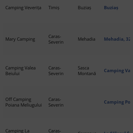
Camping Veverița
Timiș
Buziaș
Buziaș
Caras-
Mary Camping
Mehadia
Mehadia, 32
Severin
Camping Valea
Caras-
Sasca
Camping Vale
Beiului
Severin
Montană
Off Camping
Caras-
Camping Poi
Poiana Meliugului
Severin
Camping La
Caras-