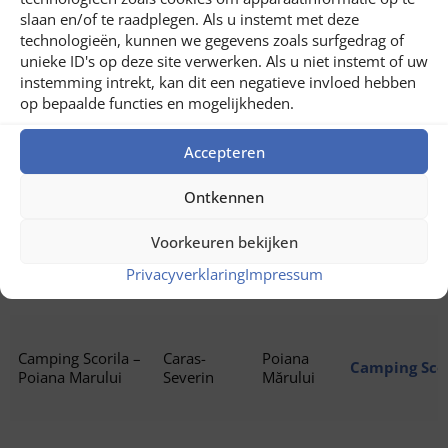
slaan en/of te raadplegen. Als u instemt met deze
Camping 7 izvoare
Caras-
Băile
technologieën, kunnen we gegevens zoals surfgedrag of
Strada Fabric
– Herculane
Severin
Herculane
unieke ID's op deze site verwerken. Als u niet instemt of uw
Herculane 3
instemming intrekt, kan dit een negatieve invloed hebben
op bepaalde functies en mogelijkheden.
Glamping Camp
Caras-
Accepteren
Dobraia
Glamping Ca
Dobraia
Severin
Ontkennen
Voorkeuren bekijken
Glamping Camp
Caras-
Cornereva
Glamping Ca
Arjana
Severin
Privacyverklaring
Impressum
327141
Camping Scorila –
Caras-
Poiana
Camping Scor
Poiana Marului
Severin
Mărului
327439