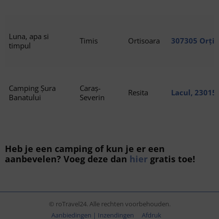
Luna, apa si
Timis
Ortisoara
307305 Orțiș
timpul
Camping Șura
Caraș-
Resita
Lacul, 23015
Banatului
Severin
Heb je een camping of kun je er een
aanbevelen? Voeg deze dan
hier
gratis toe!
© roTravel24. Alle rechten voorbehouden.
Aanbiedingen | Inzendingen
Afdruk