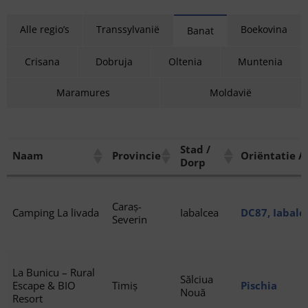
Alle regio’s
Transsylvanië
Boekovina
Banat
Crisana
Dobruja
Oltenia
Muntenia
Maramures
Moldavië
Stad /
Naam
Provincie
Oriëntatie A
Dorp
Caraș-
Camping La livada
Iabalcea
DC87, Iabalc
Severin
La Bunicu – Rural
Sălciua
Escape & BIO
Timiș
Pischia
Nouă
Resort