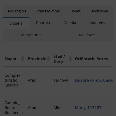
Alle regio’s
Transsylvanië
Banat
Boekovina
Dobruja
Oltenia
Muntenia
Crisana
Maramures
Moldavië
Stad /
Naam
Provincie
Oriëntatie Adres
Dorp
Complex
turistic
Arad
Târnova
Leisure camp, Căsoai
Casoaia
Camping
Route
Arad
Minis
Miniș, 317137
Roemenie