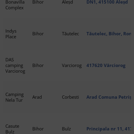
Bonavilla
Bihor
Aleșd
DN1, 415100 Aleșd
Complex
Indys
Bihor
Tăutelec
Tăutelec, Bihor, Rom
Place
DAS
camping
Bihor
Varciorog
417620 Vârciorog
Varciorog
Camping
Arad
Corbesti
Arad Comuna Petriș s
Nela Tur
317246 Arad
Casute
Bihor
Bulz
Principala nr 11, 417
Bulz