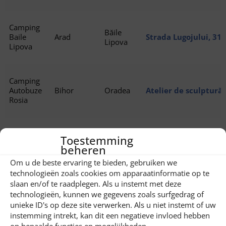
Camping
Băile
Baile
Arad
Strada Lugojului, 31
Lipova
Lipova
Camping
Autobuze
Bihor
Oradea
Atelier de sculptură 
Rosia
Off
Toestemming
Camping
Bihor
Glăvoi
Glăvoi, Spre Cetetiil
beheren
Glavoi
Pietroasa
Om u de beste ervaring te bieden, gebruiken we
technologieën zoals cookies om apparaatinformatie op te
slaan en/of te raadplegen. Als u instemt met deze
Camping
technologieën, kunnen we gegevens zoals surfgedrag of
Robinson
Bihor
Oradea
Strada Marin Preda 
unieke ID's op deze site verwerken. Als u niet instemt of uw
Country
instemming intrekt, kan dit een negatieve invloed hebben
op bepaalde functies en mogelijkheden.