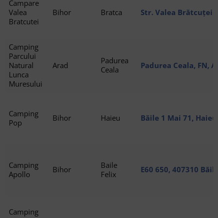
Campare
Valea
Bihor
Bratca
Str. Valea Brătcuței
Bratcutei
Camping
Parcului
Padurea
Natural
Arad
Padurea Ceala, FN, A
Ceala
Lunca
Muresului
Camping
Bihor
Haieu
Băile 1 Mai 71, Haieu
Pop
Camping
Baile
Bihor
E60 650, 407310 Băile
Apollo
Felix
Camping