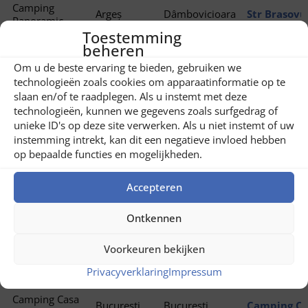
Camping
Argeș
Dâmbovicioara
Str Brasovu
Panoramic
Toestemming
beheren
Om u de beste ervaring te bieden, gebruiken we
Camping
technologieën zoals cookies om apparaatinformatie op te
Calaretii lui
Argeș
Arefu
Sat Capatin
slaan en/of te raadplegen. Als u instemt met deze
Tepes
117041
technologieën, kunnen we gegevens zoals surfgedrag of
unieke ID's op deze site verwerken. Als u niet instemt of uw
instemming intrekt, kan dit een negatieve invloed hebben
Camping Lacu
op bepaalde functies en mogelijkheden.
Brăila
Lacu Sărat
DN2B 34-32,
Sărat
Accepteren
Ontkennen
Camping
Bucuresti
București
Bragadiru
Clinceni
Belvedere
Voorkeuren bekijken
Privacyverklaring
Impressum
Camping Casa
București
București
Camping Cas