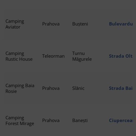
Camping
Prahova
Bușteni
Bulevardul 
Aviator
105500
Camping
Turnu
Teleorman
Strada Olte
Rustic House
Măgurele
Camping Baia
Prahova
Slănic
Strada Baia
Rosie
Camping
Prahova
Banești
Ciuperceas
Forest Mirage
Bănești