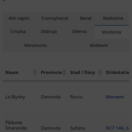
Alle regio’s
Transsylvanië
Banat
Boekovina
Crisana
Dobruja
Oltenia
Muntenia
Maramures
Moldavië
Naam
Provincie
Stad / Dorp
Oriëntatie 
La Blynky
Damovița
Runcu
Moroeni
Pădurea
Smarandei
Damovița
Sultanu
DC7 146, Su