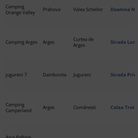
Camping
Prahova
Valea Scheilor
Doamna Nea
Orange Valley
Scheilor
Curtea de
Camping Arges
Arges
Strada Lunc
Arges
Argeș
jugureni 7
Dambovita
Jugureni
Strada Prin
Stavropolia
Camping
Arges
Comănești
Calea Trotu
Camperland
Arca Rafting