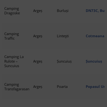
Camping
Argeș
Burluși
DN73C, Bur
Dragoske
Camping
Argeș
Linteşti
Cotmeana
Traffic
Camping La
Rulote –
Argeș
Șuncuiuș
Șuncuiuș
Suncuius
Camping
Argeș
Poarta
Popasul Urs
Transfagarasan