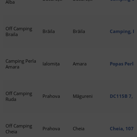
Alba
Off Camping
Brăila
Brăila
Camping, Br
Braila
Camping Perla
Ialomița
Amara
Popas Perl
Amara
Off Camping
Prahova
Măgureni
DC115B 7, 
Ruda
Off Camping
Prahova
Cheia
Cheia, 1073
Cheia