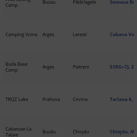
Buzau
Pătârlagele
Șoseaua Bra
Camp
Lupului
Camping Voina
Arges
Leresti
Cabana Voi
după, strad
117430 Lere
Buila Base
Arges
Pietreni
53RG+7J, 24
Camp
TRQZ Lake
Prahova
Crivina
Tarlaua 6, 
Cabanute La
Buzău
Chiojdu
Chiojdu. Mu
Tataie