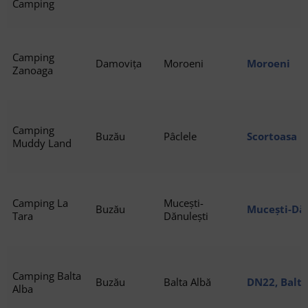
Camping
Camping
Damovița
Moroeni
Moroeni
Zanoaga
Camping
Buzău
Pâclele
Scortoasa
Muddy Land
Camping La
Mucești-
Buzău
Mucești-Dăn
Tara
Dănulești
Camping Balta
Buzău
Balta Albă
DN22, Balta
Alba