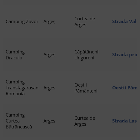
Curtea de
Camping Zăvoi
Argeș
Strada Vale
Argeș
Camping
Căpățânenii
Argeș
Strada prin
Dracula
Ungureni
Camping
Oeștii
Transfagarasan
Argeș
Oeștii Pămâ
Pământeni
Romania
Camping
Curtea de
Curtea
Argeș
Strada Lasc
Argeș
Bătrânească