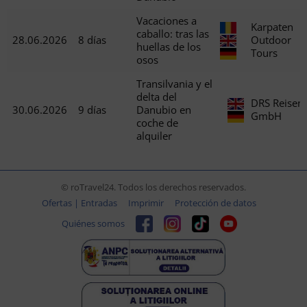
Vacaciones a
Karpaten
caballo: tras las
28.06.2026
8 días
Outdoor
huellas de los
Tours
osos
Transilvania y el
delta del
DRS Reisen
30.06.2026
9 días
Danubio en
GmbH
coche de
alquiler
© roTravel24. Todos los derechos reservados.
Ofertas | Entradas
Imprimir
Protección de datos
Quiénes somos