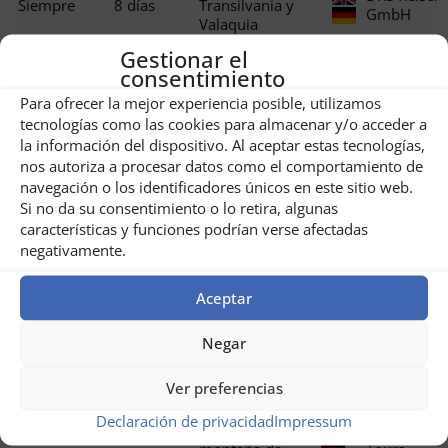
Siempre
8 días
Transilvania y
GmbH
Valaquia
Gestionar el
Tulcea:
consentimiento
excursión de un
Unique au
Siempre
1 días
día al pueblo de
Monde
Para ofrecer la mejor experiencia posible, utilizamos
Mila 23
tecnologías como las cookies para almacenar y/o acceder a
la información del dispositivo. Al aceptar estas tecnologías,
Oferta para
nos autoriza a procesar datos como el comportamiento de
campistas: vive
navegación o los identificadores únicos en este sitio web.
una experiencia
DRS Reisen
01.06.2026
4 días
Si no da su consentimiento o lo retira, algunas
intensa en el
GmbH
delta del
características y funciones podrían verse afectadas
Danubio
negativamente.
Transilvania y el
Aceptar
delta del
DRS Reisen
02.06.2026
9 días
Danubio en
GmbH
coche de
Negar
alquiler
Ver preferencias
Vacaciones a
caballo: los
Karpaten
Declaración de privacidad
Impressum
02.06.2026
6 días
pastos de
Outdoor