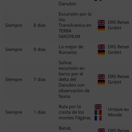
Danubio
Excursión por la
Via
DRS Reisen
Siempre
8 días
Transilvanica en
GmbH
TERRA
SAXONUM
Lo mejor de
DRS Reisen
Siempre
9 días
Rumanía
GmbH
Sulina:
excursión en
barco por el
DRS Reisen
Siempre
7 días
delta del
GmbH
Danubio con
observación de
fauna
Ruta por la
Unique au
Siempre
1 días
cresta de los
Monde
montes Făgăraș
Banat,
DRS Reisen