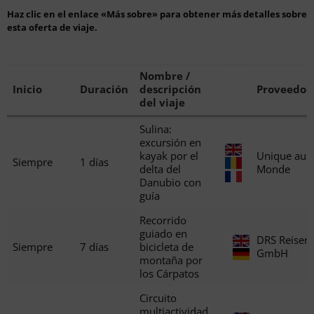
Haz clic en el enlace «Más sobre» para obtener más detalles sobre
esta oferta de viaje.
Nombre /
Inicio
Duración
descripción
Proveedor
del viaje
Sulina:
excursión en
kayak por el
Unique au
Siempre
1 días
delta del
Monde
Danubio con
guía
Recorrido
guiado en
DRS Reisen
Siempre
7 días
bicicleta de
GmbH
montaña por
los Cárpatos
Circuito
multiactividad