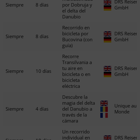
DRS Reisen
Siempre
8 días
por Dobruja y
GmbH
el delta del
Danubio
Recorrido en
bicicleta por
DRS Reisen
Siempre
8 días
Bucovina (con
GmbH
guía)
Recorre
Transilvania a
tu aire en
DRS Reisen
Siempre
10 días
bicicleta o en
GmbH
bicicleta
eléctrica
Descubre la
magia del delta
Unique au
Siempre
4 días
del Danubio a
Monde
través de la
cámara
Un recorrido
individual en
DRS Reisen