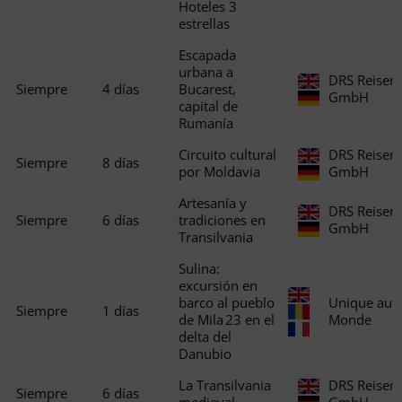
Hoteles 3
estrellas
Escapada
urbana a
DRS Reisen
Siempre
4 días
Bucarest,
GmbH
capital de
Rumanía
Circuito cultural
DRS Reisen
Siempre
8 días
por Moldavia
GmbH
Artesanía y
DRS Reisen
Siempre
6 días
tradiciones en
GmbH
Transilvania
Sulina:
excursión en
barco al pueblo
Unique au
Siempre
1 días
de Mila 23 en el
Monde
delta del
Danubio
La Transilvania
DRS Reisen
Siempre
6 días
medieval
GmbH