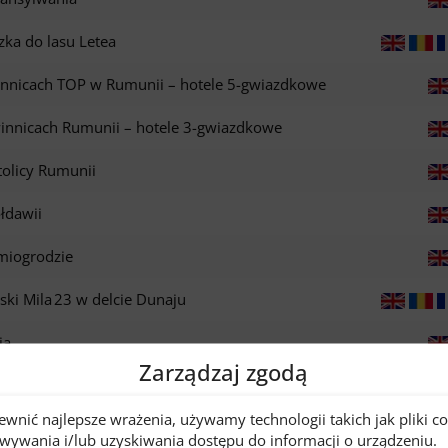
zka do lasu Letea
nnicach TOP w Rumunii – hotele 5-gwiazdkowe
winnicach Rumunii – hotele 3-gwiazdkowe
tolicy Rumunii
łdawii
dmiogrodzie
oski Mila 23 w delcie Dunaju
ia
Zarządzaj zgodą
a
ewnić najlepsze wrażenia, używamy technologii takich jak pliki c
ścia Dunaju do Morza Czarnego
wywania i/lub uzyskiwania dostępu do informacji o urządzeniu.