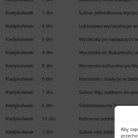
Kiedykolwiek
1 dni
Sulina: jednodniowa wyciec
Kiedykolwiek
6 dni
Luksusowa wycieczka po wi
Kiedykolwiek
6 dni
Wycieczka po najlepszych 
Kiedykolwiek
4 dni
Wycieczka do Bukaresztu, s
Kiedykolwiek
8 dni
Wycieczka kulturalna po Mo
Kiedykolwiek
6 dni
Rzemiosło i tradycje w Sie
Kiedykolwiek
1 dni
Sulina: Rejs statkiem do wi
Kiedykolwiek
6 dni
Średniowieczna Transylwan
Kiedykolwiek
10 dni
Kulinarna podróż kulturaln
Aby zap
Kiedykolwiek
1 dni
Sulina: rejs statkiem do uj
przecho