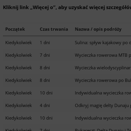
Kliknij link „Więcej o”, aby uzyskać więcej szczegółó
Początek
Czas trwania
Nazwa / opis podróży
Kiedykolwiek
1 dni
Sulina: spływ kajakowy po 
Kiedykolwiek
7 dni
Wycieczka rowerowa MTB po
Kiedykolwiek
8 dni
Wycieczka wielodyscyplinar
Kiedykolwiek
8 dni
Wycieczka rowerowa po Buk
Kiedykolwiek
10 dni
Indywidualna wycieczka ro
Kiedykolwiek
4 dni
Odkryj magię delty Dunaju 
Kiedykolwiek
10 dni
Indywidualna wycieczka ro
Kiedykolwiek
7 dni
Bukareszt, Delta Dunaju i T