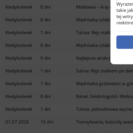
Wyrażen
Kiedykolwiek
8 dni
Mołdawia – kraj wina
takie ja
tej wit
Kiedykolwiek
8 dni
Wędrówka szlakiem Via Tra
niektóre
Kiedykolwiek
1 dni
Tulcea: Rejs statkiem po de
Kiedykolwiek
8 dni
Wędrówka szlakiem Via Tra
Kiedykolwiek
9 dni
Najlepsze atrakcje Rumunii
Kiedykolwiek
1 dni
Sulina: Rejs statkiem po de
Kiedykolwiek
7 dni
Wędrówka grzbietami w gór
Kiedykolwiek
8 dni
Banat, Siedmiogród i Woło
Kiedykolwiek
1 dni
Tulcea: jednodniowa wyciec
01.07.2026
10 dni
Transylwania, kościoły war