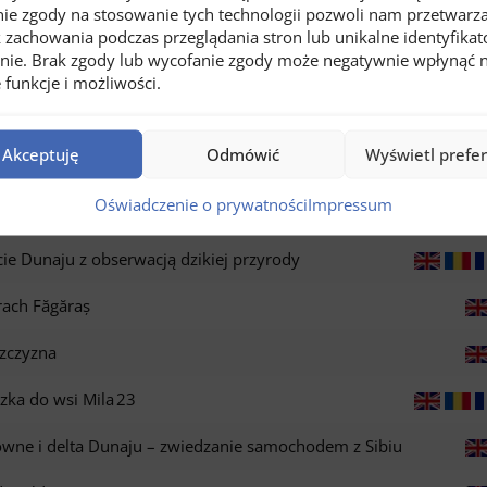
ie zgody na stosowanie tych technologii pozwoli nam przetwarza
k zachowania podczas przeglądania stron lub unikalne identyfikat
rynie. Brak zgody lub wycofanie zgody może negatywnie wpłynąć 
nsilvanica w regionie TERRA SICULORUM
 funkcje i możliwości.
lcie Dunaju
Akceptuję
Odmówić
Wyświetl prefe
nsilvanica w regionie TERRA SAXONUM
Oświadczenie o prywatności
Impressum
lcie Dunaju z obserwacją dzikiej przyrody
ach Făgăraș
szczyzna
zka do wsi Mila 23
owne i delta Dunaju – zwiedzanie samochodem z Sibiu