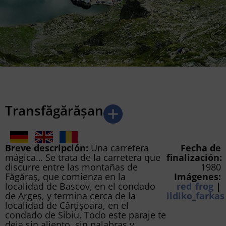
Transfăgărășan
Breve descripción:
Una carretera
Fecha de
mágica… Se trata de la carretera que
finalización:
discurre entre las montañas de
1980
Făgăraş, que comienza en la
Imágenes:
localidad de Bascov, en el condado
red_frog
|
de Argeş, y termina cerca de la
ildiko_farkas
localidad de Cârțișoara, en el
condado de Sibiu. Todo este paraje te
deja sin aliento, sin palabras y